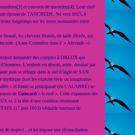
 bourdons
[3]
et couverts de mantelets
[4]
. Leur chef
nde épouse de TANCREDE. Né vers 1015, il
de rester longtemps sur les terres normandes entre
eauté, les cheveux blonds, de taille élevée, ses
nvaincante. (Anne Commène dans l’ « Alexiade »).
il revient demander des comptes à DREUX qui
d’hommes. L’endroit est désolé, aride, dominé par
te puis se réfugie dans le nid d’aigle de SAN
ythique dont les exploits réels ou imaginaires
stallée » et fonde sa principauté (en CALABRE) se
 surnom de
Guiscard
« le rusé ». Cette expansion des
 et, à la tête d’une coalition réunissant
ITATE (17 juin 1053) véritable tournant de
de respect ...et lui impose une réconciliation