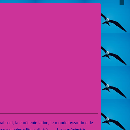
alisent, la chrétienté latine, le monde byzantin et le
pace hétéroclite et divisé.
La supériorité