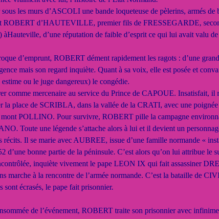
ver sous les murs d’ASCOLI une bande loqueteuse de pèlerins, armés de
 c’est ROBERT d’HAUTEVILLE, premier fils de FRESSEGARDE, seco
t) àHauteville, d’une réputation de faible d’esprit ce qui lui avait valu 
roque d’emprunt, ROBERT dément rapidement les ragots : d’une grande b
ligence mais son regard inquiète. Quant à sa voix, elle est posée et co
stime ou le juge dangereux) le congédie.
ntrer comme mercenaire au service du Prince de CAPOUE. Insatisfait, 
er la place de SCRIBLA, dans la vallée de la CRATI, avec une poignée 
 du mont POLLINO. Pour survivre, ROBERT pille la campagne environnan
ute une légende s’attache alors à lui et il devient un personnage m
s récits. Il se marie avec AUBREE, issue d’une famille normande « in
2 d’une bonne partie de la péninsule. C’est alors qu’on lui attribue le
ontrôlée, inquiète vivement le pape LEON IX qui fait assassiner DREUX
s marche à la rencontre de l’armée normande. C’est la bataille de CIV
és sont écrasés, le pape fait prisonnier.
nsommée de l’événement, ROBERT traite son prisonnier avec infiniment 