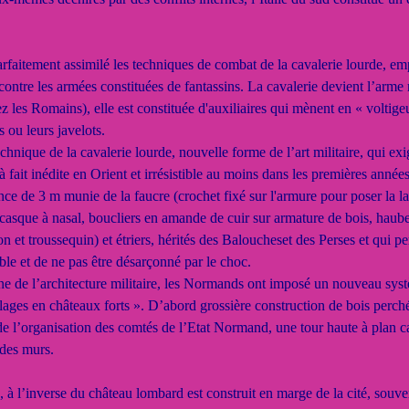
faitement assimilé les techniques de combat de la cavalerie lourde, emp
contre les armées constituées de fantassins. La cavalerie devient l’arm
z les Romains), elle est constituée d'auxiliaires qui mènent en « volti
s ou leurs javelots.
chnique de la cavalerie lourde, nouvelle forme de l’art militaire, qui e
 fait inédite en Orient et irrésistible au moins dans les premières années
nce de 3 m munie de la faucre (crochet fixé sur l'armure pour poser la 
, casque à nasal, boucliers en amande de cuir sur armature de bois, haubert
n et troussequin) et étriers, hérités des Baloucheset des Perses et qui pe
table et de ne pas être désarçonné par le choc.
e de l’architecture militaire, les Normands ont imposé un nouveau sys
llages en châteaux forts ». D’abord grossière construction de bois perch
e l’organisation des comtés de l’Etat Normand, une tour haute à plan ca
des murs.
 l’inverse du château lombard est construit en marge de la cité, souven