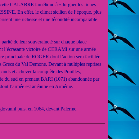
cette CALABRE famélique à « lorgner les riches
MESSINE. En effet, le climat sicilien de l’époque, plus
orisent une richesse et une fécondité incomparable
ité de leur souveraineté sur chaque place
ont l’écrasante victoire de CERAMI sur une armée
re principale de ROGER dont l’action sera facilitée
Grecs du Val Demone. Devant à multiples reprises
mands et achever la conquête des Pouilles,
talie du sud en prenant BARI (1071) abandonnée par
et dont l’armée est anéantie en Arménie.
iovanni puis, en 1064, devant Palerme.