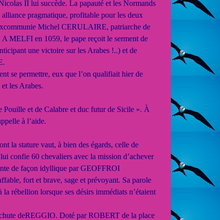
las II lui succède. La papauté et les Normands
e alliance pragmatique, profitable pour les deux
pape excommunie Michel CERULAIRE, patriarche de
t. A MELFI en 1059, le pape reçoit le serment de
cipant une victoire sur les Arabes !..) et de
E.
t se permettre, eux que l’on qualifiait hier de
 et les Arabes.
Pouille et de Calabre et duc futur de Sicile ». À
pelle à l’aide.
la stature vaut, à bien des égards, celle de
lui confie 60 chevaliers avec la mission d’achever
nte de façon idyllique par GEOFFROI
ffable, fort et brave, sage et prévoyant. Sa parole
 la rébellion lorsque ses désirs immédiats n’étaient
a chute deREGGIO. Doté par ROBERT de la place