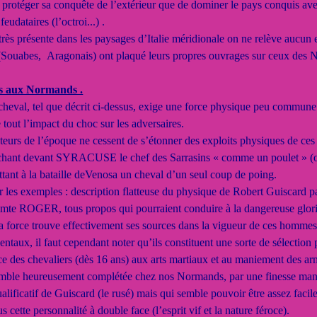
protéger sa conquête de l’extérieur que de dominer le pays conquis avec 
eudataires (l’octroi...) .
 très présente dans les paysages d’Italie méridionale on ne relève aucu
 (Souabes, Aragonais) ont plaqué leurs propres ouvrages sur ceux de
es aux Normands .
tel que décrit ci-dessus, exige une force physique peu commune pour 
tout l’impact du choc sur les adversaires.
teurs de l’époque ne cessent de s’étonner des exploits physiques de c
chant devant SYRACUSE le chef des Sarrasins « comme un poulet » (on 
ant à la bataille deVenosa un cheval d’un seul coup de poing.
ier les exemples : description flatteuse du physique de Robert Gui
 comte ROGER, tous propos qui pourraient conduire à la dangereuse glor
la force trouve effectivement ses sources dans la vigueur de ces hommes
ntaux, il faut cependant noter qu’ils constituent une sorte de sélection p
e des chevaliers (dès 16 ans) aux arts martiaux et au maniement des arme
emble heureusement complétée chez nos Normands, par une finesse manœu
alificatif de Guiscard (le rusé) mais qui semble pouvoir être assez faci
s cette personnalité à double face (l’esprit vif et la nature féroce).