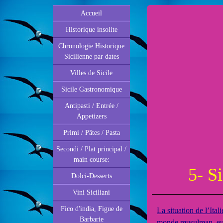
Accueil
Historique insolite
Chronologie Historique
Sicilienne par dates
Villes de Sicile
Sicile Gastronomique
Antipasti / Entrée /
Appetizers
Primi / Pâtes / Pasta
Secondi / Plat principal /
main course:
5- Sici
Dolci-Desserts
Vini Siciliani
Fico d'india, Figue de
La situation de l’Ita
Barbarie
monde musulman, eux-m