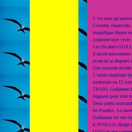
C’est alors qu’arri
Cotentin, Hauteville,
magnifique étaient mo
comment faire vivre 
Les fils aînés GUILL
d’abord mercenaires
avant de se disputer 
Une nouvelle révolte 
L’armée impériale by
territoriale en 12 
TRANI. Guillaume br
migrants pour tenir l
Deux partis normands
les Pouilles . La mor
Guillaume est vite
d’AVELLO, élargit l
(1045) et que commen