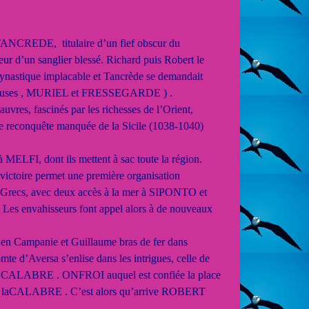
TANCREDE, titulaire d’un fief obscur du
eur d’un sanglier blessé. Richard puis Robert le
 dynastique implacable et Tancrède se demandait
ux épouses , MURIEL et FRESSEGARDE ) .
res, fascinés par les richesses de l’Orient,
 reconquête manquée de la Sicile (1038-1040)
à MELFI, dont ils mettent à sac toute la région.
 victoire permet une première organisation
 Grecs, avec deux accès à la mer à SIPONTO et
s envahisseurs font appel alors à de nouveaux
 en Campanie et Guillaume bras de fer dans
mte d’Aversa s’enlise dans les intrigues, celle de
e CALABRE . ONFROI auquel est confiée la place
de laCALABRE . C’est alors qu’arrive ROBERT