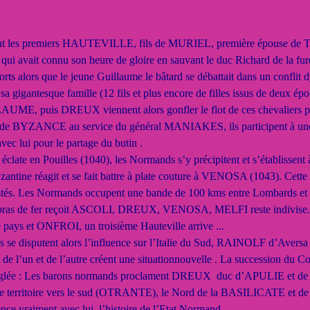
vent les premiers HAUTEVILLE, fils de MURIEL, première épouse de 
 qui avait connu son heure de gloire en sauvant le duc Richard de la fur
rts alors que le jeune Guillaume le bâtard se débattait dans un conflit
sa gigantesque famille (12 fils et plus encore de filles issus de de
AUME, puis DREUX viennent alors gonfler le flot de ces chevaliers pauv
 de BYZANCE au service du général MANIAKES, ils participent à une
avec lui pour le partage du butin .
éclate en Pouilles (1040), les Normands s’y précipitent et s’établissent 
zantine réagit et se fait battre à plate couture à VENOSA (1043). Cette
comtés. Les Normands occupent une bande de 100 kms entre Lombards et
as de fer reçoit ASCOLI, DREUX, VENOSA, MELFI reste indivise. Le
e pays et ONFROI, un troisième Hauteville arrive ...
 se disputent alors l’influence sur l’Italie du Sud, RAINOLF d’Aversa
t de l’un et de l’autre créent une situationnouvelle . La succession du Co
 réglée : Les barons normands proclament DREUX duc d’APULIE et d
e territoire vers le sud (OTRANTE), le Nord de la BASILICATE et 
ce vraiment avec lui, l’histoire de l’Etat Normand.