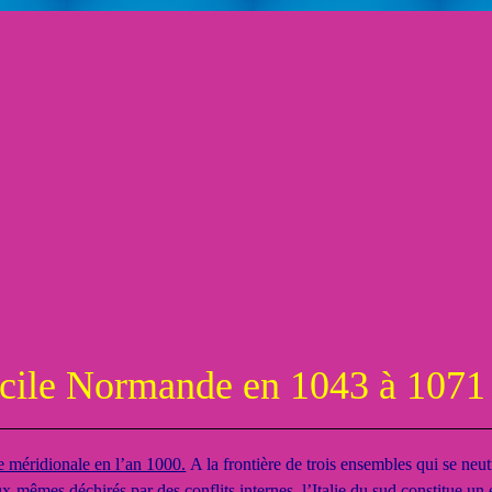
le Normande en 1043 à 1071
lie méridionale en l’an 1000.
A la frontière de trois ensembles qui se neutr
êmes déchirés par des conflits internes, l’Italie du sud constitue un es