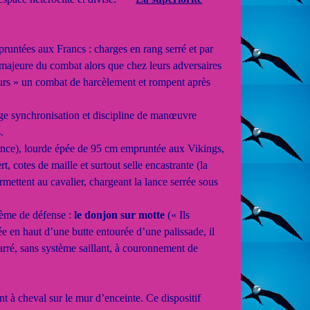
runtées aux Francs : charges en rang serré et par
e majeure du combat alors que chez leurs adversaires
geurs » un combat de harcèlement et rompent après
xige synchronisation et discipline de manœuvre
.
lance), lourde épée de 95 cm empruntée aux Vikings,
, cotes de maille et surtout selle encastrante (la
rmettent au cavalier, chargeant la lance serrée sous
tème de défense :
le donjon sur motte
(« Ils
ée en haut d’une butte entourée d’une palissade, il
rré, sans système saillant, à couronnement de
t à cheval sur le mur d’enceinte. Ce dispositif