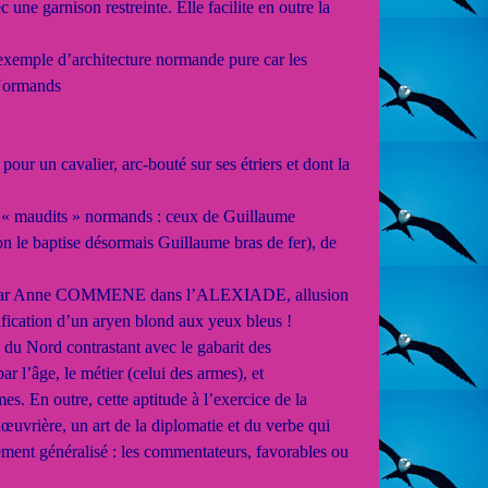
une garnison restreinte. Elle facilite en outre la
n exemple d’architecture normande pure car les
s Normands
un cavalier, arc-bouté sur ses étriers et dont la
es « maudits » normands : ceux de Guillaume
le baptise désormais Guillaume bras de fer), de
scard par Anne COMMENE dans l’ALEXIADE, allusion
ification d’un aryen blond aux yeux bleus !
 du Nord contrastant avec le gabarit des
ar l’âge, le métier (celui des armes), et
s. En outre, cette aptitude à l’exercice de la
vrière, un art de la diplomatie et du verbe qui
lement généralisé : les commentateurs, favorables ou