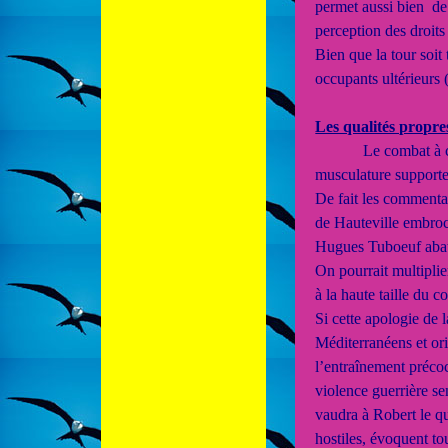
permet aussi bien de 
perception des droits f
Bien que la tour soit
occupants ultérieurs
Les qualités propr
Le combat à cheval, 
musculature supporte 
De fait les commenta
de Hauteville embro
Hugues Tuboeuf abatt
On pourrait multipl
à la haute taille du
Si cette apologie de 
Méditerranéens et orie
l’entraînement précoc
violence guerrière s
vaudra à Robert le qu
hostiles, évoquent tou