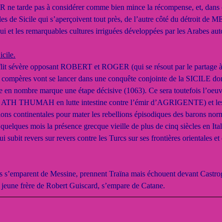
 tarde pas à considérer comme bien mince la récompense, et, dans 
bles de Sicile qui s’aperçoivent tout près, de l’autre côté du détroit de 
i et les remarquables cultures irriguées développées par les Arabes aut
icile.
vère opposant ROBERT et ROGER (qui se résout par le partage à par
x compères vont se lancer dans une conquête conjointe de la SICILE d
e en nombre marque une étape décisive (1063). Ce sera toutefois l’oeuv
ATH THUMAH en lutte intestine contre l’émir d’AGRIGENTE) et les 
ions continentales pour mater les rebellions épisodiques des barons nor
elques mois la présence grecque vieille de plus de cinq siècles en I
i subit revers sur revers contre les Turcs sur ses frontières orientales 
s’emparent de Messine, prennent Traïna mais échouent devant Castrog
 jeune frère de Robert Guiscard, s’empare de Catane.