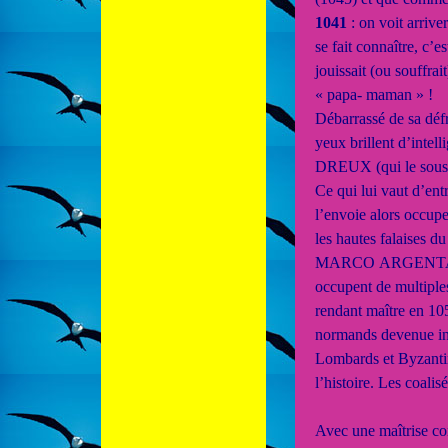
1041
: on voit arri
se fait connaître,
jouissait (ou souffrai
« papa- maman » !
Débarrassé de sa déf
yeux brillent d’intel
DREUX (qui le sous e
Ce qui lui vaut d’e
l’envoie alors occup
les hautes falaises
MARCO ARGENTANO. To
occupent de multiple
rendant maître en 105
normands devenue inc
Lombards et Byzantin
l’histoire. Les coalis
Avec une maîtrise co