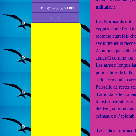
militaire :
prestige-voyages.com
Contacts
Les Normands ont par
vagues, choc frontal 
(comme autrefois che
avoir tiré leurs flèche
Ajoutons que cette te
apparaît comme tout à
Les armes: longue la
pour sabrer de taille
selle normande à arço
l’aisselle de rester s
Enfin dans le domain
transformèrent les vi
devient, au moment d
créneaux à l’aplomb 
Le château normand, à