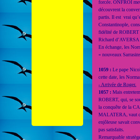
forcée. ONFROI meur
découvrent la converg
partis. Il est vrai 
Constantinople, cons
fidélité de ROBERT (
Richard d’AVERSA (d
En échange, les Norma
« nouveaux Sarrasins 
1059 :
Le pape Nicola
cette date, les Norma
- Arrivée de Roger.
1057 :
Mais entretemp
ROBERT, qui, se souv
la conquête de la 
MALATERA, vaut qu’on 
enjôleuse savait conv
pas satisfaits.
Remarquable stratè