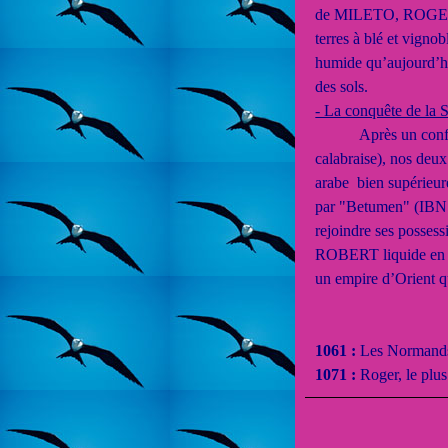
de MILETO, ROGER ne
terres à blé et vigno
humide qu’aujourd’hu
des sols.
- La conquête de la S
Après un conflit sé
calabraise), nos deu
arabe bien supérieur
par "Betumen" (IBN 
rejoindre ses possess
ROBERT liquide en qu
un empire d’Orient qu
1061 :
Les Normands 
1071 :
Roger, le plus