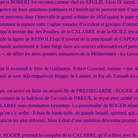
t et ROBERT est reconnu comme chef en APULIE. Léon IX meurt. Nico
ence de leurs ambitions politiques et l’intérêt qu’ils peuvent tirer d’un
qu’est intervenu dans l’intervalle le grand schisme de 1054 quand le 
ommant la rupture entre l’église romaine d’occident et grecque d’orien
qu’il investit duc des Pouilles, de la CALABRE et de la SICILE (en anti
e la lignée de REINOLF) qu’il investit de la principauté de CAPOU
nds soutiennent le Saint Siège dans ses oeuvres réformatrices et peuven
», de défier les deux grandes puissances de la Méditerranée : les Grecs
s II reconnaît le frère de Guillaume, Robert Guiscard, comme « duc de 
nds se sont déjà emparés de Reggio de Calabre, et Ibn ath Tumnah les ap
s, est arrivé en Italie un second fils de FRESSEGARDE : ROGER, dont 
enant de la fraîcheur de l’accueil de DREUX, le reçoit avec amitié et 
CALABRE sous domination byzantine. La personnalité de ROGER dépei
s’y arrête : Il était de haute taille, de grande beauté, spirituel, gai, a
aincre les plus réticents. Mais il était d’une ambition dévorante,prompt à
ge, ROGER poursuit la conquête de la CALABRE qu’il achève avec l