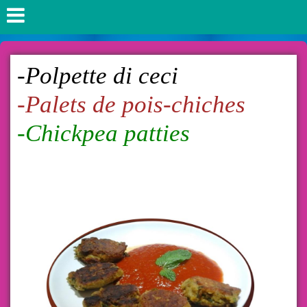
-Polpette di ceci
-
Palets de pois-chiches
-
Chickpea patties